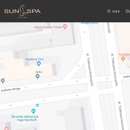
O nas
O