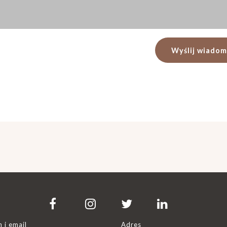
n i email
Adres